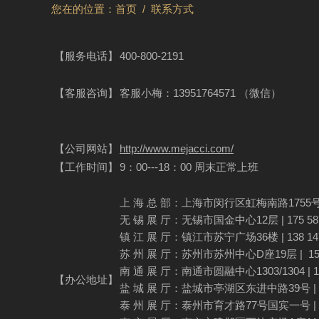
您在的位置：
首页
/
联系方式
【服务电话】
400-800-2191
【客服咨询】
客服小梅：13951764571 （微信）
【公司网站】
http://www.mejacci.com/
【工作时间】
9：00---18：00 周末正常上班
上 海 总 部：上海市闵行区虹梅南路1755号 | 1
无 锡 展 厅：无锡市国金中心12层 | 175 587
镇 江 展 厅：镇江市苏宁广场36楼 | 138 147
苏 州 展 厅：苏州市苏州中心D座19层 | 151 
南 通 展 厅：南通市圆融中心1303/1304 | 136
【办公地址】
盐 城 展 厅：盐城市亭湖区东进中路39号 | 136
泰 州 展 厅：泰州市育才路77号国宾一号 | 138