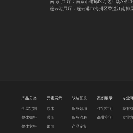
南 京 展 厅：南京市建邺区万达广场A座1101 | 
连云港展厅：连云港市海州区香溢江南排屋门面1-23
产品分类
元素展示
软装配饰
案例展示
专业
全屋定制
原木
服务领域
住宅空间
我有
整体橱柜
膜压
服务流程
商业空间
专业
整体衣柜
饰面
产品定制