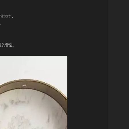
增大时，
。
境的营造。